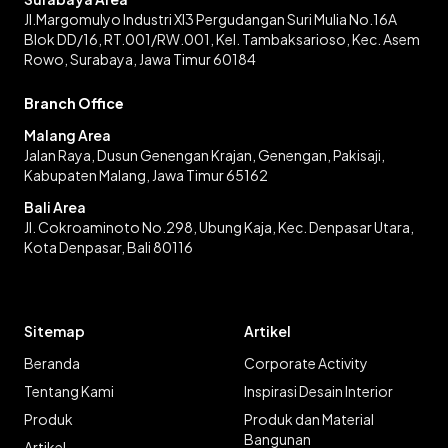
Jl.Margomulyo Industri XI3 Pergudangan Suri Mulia No.16A
Blok DD/16, RT.001/RW.001, Kel. Tambaksarioso, Kec. Asem
Rowo, Surabaya, Jawa Timur 60184
Branch Office
Malang Area
Jalan Raya, Dusun Genengan Krajan, Genengan, Pakisaji,
Kabupaten Malang, Jawa Timur 65162
Bali Area
Jl. Cokroaminoto No.298, Ubung Kaja, Kec. Denpasar Utara,
Kota Denpasar, Bali 80116
Sitemap
Artikel
Beranda
Corporate Activity
Tentang Kami
Inspirasi Desain Interior
Produk
Produk dan Material
Bangunan
Artikel