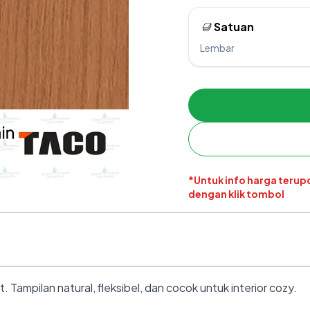
Satuan
Lembar
*Untuk info harga teru
dengan klik tombol
ampilan natural, fleksibel, dan cocok untuk interior cozy.