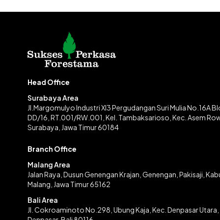
Head Office
Surabaya Area
Jl.Margomulyo Industri XI3 Pergudangan Suri Mulia No.16A B
DD/16, RT.001/RW.001, Kel. Tambaksarioso, Kec. Asem Ro
Surabaya, Jawa Timur 60184
Branch Office
Malang Area
Jalan Raya, Dusun Genengan Krajan, Genengan, Pakisaji, Ka
Malang, Jawa Timur 65162
Bali Area
Jl. Cokroaminoto No.298, Ubung Kaja, Kec. Denpasar Utara,
Denpasar, Bali 80116