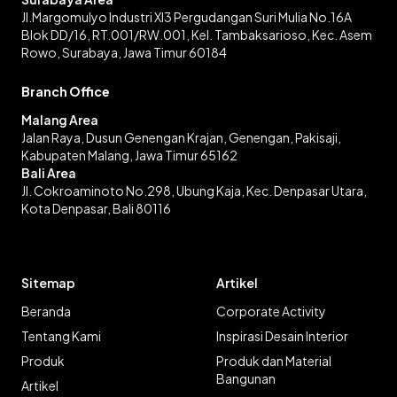
Jl.Margomulyo Industri XI3 Pergudangan Suri Mulia No.16A
Blok DD/16, RT.001/RW.001, Kel. Tambaksarioso, Kec. Asem
Rowo, Surabaya, Jawa Timur 60184
Branch Office
Malang Area
Jalan Raya, Dusun Genengan Krajan, Genengan, Pakisaji,
Kabupaten Malang, Jawa Timur 65162
Bali Area
Jl. Cokroaminoto No.298, Ubung Kaja, Kec. Denpasar Utara,
Kota Denpasar, Bali 80116
Sitemap
Artikel
Beranda
Corporate Activity
Tentang Kami
Inspirasi Desain Interior
Produk
Produk dan Material
Bangunan
Artikel