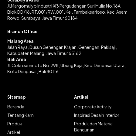
Jl.Margomulyo Industri XI3 Pergudangan Suri Mulia No.16A
Blok DD/16, RT.001/RW.001, Kel. Tambaksarioso, Kec. Asem
Rowo, Surabaya, Jawa Timur 60184
Branch Office
Malang Area
Jalan Raya, Dusun Genengan Krajan, Genengan, Pakisaji,
Kabupaten Malang, Jawa Timur 65162
Bali Area
Jl. Cokroaminoto No.298, Ubung Kaja, Kec. Denpasar Utara,
Kota Denpasar, Bali 80116
Sitemap
Artikel
Beranda
Corporate Activity
Tentang Kami
Inspirasi Desain Interior
Produk
Produk dan Material
Bangunan
Artikel