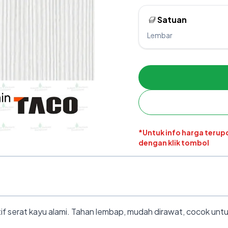
Satuan
Lembar
*Untuk info harga teru
dengan klik tombol
erat kayu alami. Tahan lembap, mudah dirawat, cocok untuk k