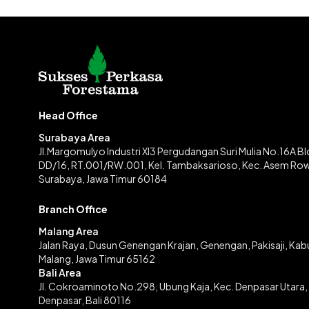
Head Office
Surabaya Area
Jl.Margomulyo Industri XI3 Pergudangan Suri Mulia No.16A B
DD/16, RT.001/RW.001, Kel. Tambaksarioso, Kec. Asem Ro
Surabaya, Jawa Timur 60184
Branch Office
Malang Area
Jalan Raya, Dusun Genengan Krajan, Genengan, Pakisaji, Ka
Malang, Jawa Timur 65162
Bali Area
Jl. Cokroaminoto No.298, Ubung Kaja, Kec. Denpasar Utara,
Denpasar, Bali 80116