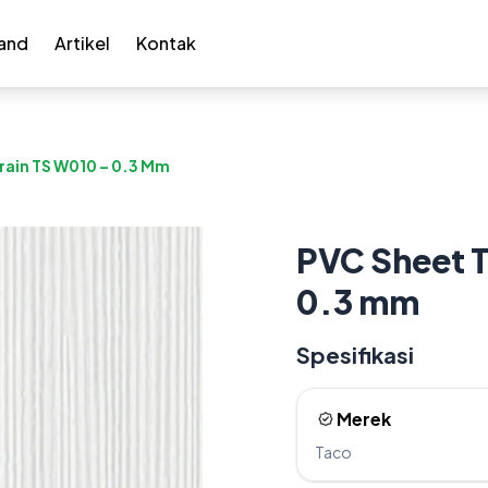
and
Artikel
Kontak
ain TS W010 – 0.3 Mm
PVC Sheet 
0.3 mm
Spesifikasi
Merek
Taco