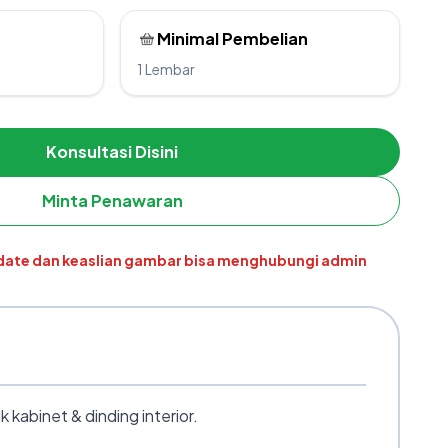
Minimal Pembelian
1 Lembar
Konsultasi Disini
Minta Penawaran
pdate dan keaslian gambar bisa menghubungi admin
abinet & dinding interior.