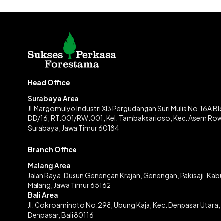
Head Office
Surabaya Area
Jl.Margomulyo Industri XI3 Pergudangan Suri Mulia No.16A B
DD/16, RT.001/RW.001, Kel. Tambaksarioso, Kec. Asem Ro
Surabaya, Jawa Timur 60184
Branch Office
Malang Area
Jalan Raya, Dusun Genengan Krajan, Genengan, Pakisaji, Ka
Malang, Jawa Timur 65162
Bali Area
Jl. Cokroaminoto No.298, Ubung Kaja, Kec. Denpasar Utara,
Denpasar, Bali 80116