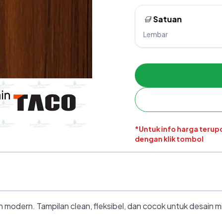
Satuan
Lembar
*Untuk info harga teru
dengan klik tombol
dern. Tampilan clean, fleksibel, dan cocok untuk desain mi