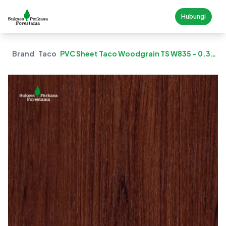
Hubungi
Brand
Taco
PVC Sheet Taco Woodgrain TS W835 – 0.3
Mm