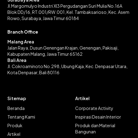
Jl.Margomulyo Industri XI3 Pergudangan Suri Mulia No.16A
Blok DD/16, RT.001/RW.001, Kel. Tambaksarioso, Kec. Asem
Rowo, Surabaya, Jawa Timur 60184
Branch Office
Malang Area
Jalan Raya, Dusun Genengan Krajan, Genengan, Pakisaji,
Kabupaten Malang, Jawa Timur 65162
Bali Area
Jl. Cokroaminoto No.298, Ubung Kaja, Kec. Denpasar Utara,
Kota Denpasar, Bali 80116
Sitemap
Artikel
Beranda
Corporate Activity
Tentang Kami
Inspirasi Desain Interior
Produk
Produk dan Material
Bangunan
Artikel