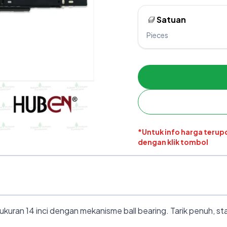
Satuan
Pieces
*Untuk info harga teru
dengan klik tombol
kuran 14 inci dengan mekanisme ball bearing. Tarik penuh, st