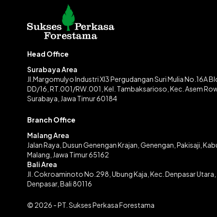
Head Office
Surabaya Area
Jl.Margomulyo Industri XI3 Pergudangan Suri Mulia No.16A B
DD/16, RT.001/RW.001, Kel. Tambaksarioso, Kec. Asem Ro
Surabaya, Jawa Timur 60184
Branch Office
Malang Area
Jalan Raya, Dusun Genengan Krajan, Genengan, Pakisaji, Ka
Malang, Jawa Timur 65162
Bali Area
Jl. Cokroaminoto No.298, Ubung Kaja, Kec. Denpasar Utara,
Denpasar, Bali 80116
© 2026 - PT. Sukses Perkasa Forestama