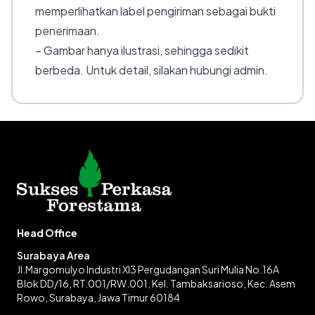
memperlihatkan label pengiriman sebagai bukti
penerimaan.
– Gambar hanya ilustrasi, sehingga sedikit
berbeda. Untuk detail, silakan hubungi admin.
Head Office
Surabaya Area
Jl.Margomulyo Industri XI3 Pergudangan Suri Mulia No.16A
Blok DD/16, RT.001/RW.001, Kel. Tambaksarioso, Kec. Asem
Rowo, Surabaya, Jawa Timur 60184