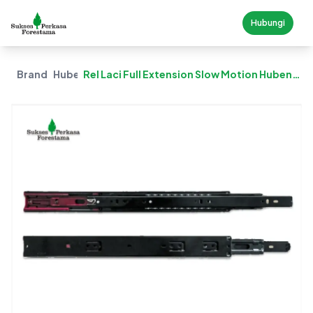
Hubungi
Brand
Huben
Rel Laci Full Extension Slow Motion Huben
BM-45-350 Mm