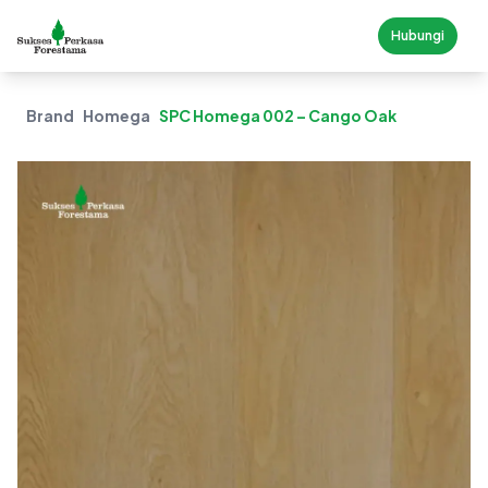
Hubungi
Brand
Homega
SPC Homega 002 – Cango Oak