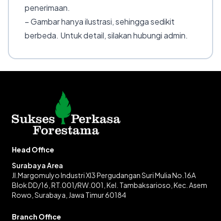
penerimaan.
– Gambar hanya ilustrasi, sehingga sedikit
berbeda. Untuk detail, silakan hubungi admin.
Head Office
Surabaya Area
Jl.Margomulyo Industri XI3 Pergudangan Suri Mulia No.16A
Blok DD/16, RT.001/RW.001, Kel. Tambaksarioso, Kec. Asem
Rowo, Surabaya, Jawa Timur 60184
Branch Office