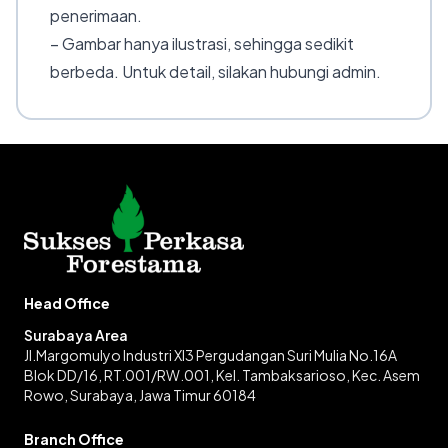
penerimaan.
– Gambar hanya ilustrasi, sehingga sedikit
berbeda. Untuk detail, silakan hubungi admin.
Head Office
Surabaya Area
Jl.Margomulyo Industri XI3 Pergudangan Suri Mulia No.16A
Blok DD/16, RT.001/RW.001, Kel. Tambaksarioso, Kec. Asem
Rowo, Surabaya, Jawa Timur 60184
Branch Office