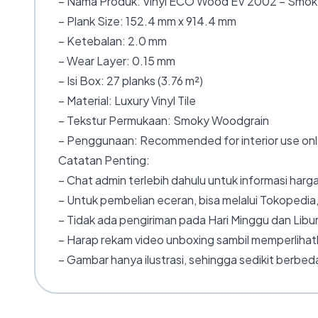
– Nama Produk: Vinyl ECO Wood EV 2002 – Smo
– Plank Size: 152.4 mm x 914.4 mm
– Ketebalan: 2.0 mm
– Wear Layer: 0.15 mm
– Isi Box: 27 planks (3.76 m²)
– Material: Luxury Vinyl Tile
– Tekstur Permukaan: Smoky Woodgrain
– Penggunaan: Recommended for interior use on
Catatan Penting:
– Chat admin terlebih dahulu untuk informasi harga
– Untuk pembelian eceran, bisa melalui Tokopedia,
– Tidak ada pengiriman pada Hari Minggu dan Libur
– Harap rekam video unboxing sambil memperlihatk
– Gambar hanya ilustrasi, sehingga sedikit berbeda