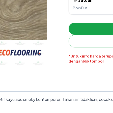
Satuan
Box/Dus
*Untuk info harga teru
dengan klik tombol
kayu abu smoky kontemporer. Tahan air, tidak licin, cocok un