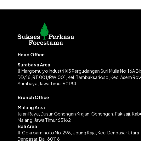
Head Office
Surabaya Area
Jl.Margomulyo Industri XI3 Pergudangan Suri Mulia No.16A B
DD/16, RT.001/RW.001, Kel. Tambaksarioso, Kec. Asem Ro
Surabaya, Jawa Timur 60184
Branch Office
Malang Area
Jalan Raya, Dusun Genengan Krajan, Genengan, Pakisaji, Ka
Malang, Jawa Timur 65162
Bali Area
Jl. Cokroaminoto No.298, Ubung Kaja, Kec. Denpasar Utara,
Denpasar, Bali 80116