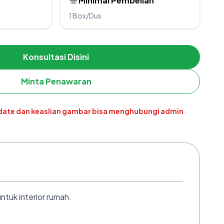
Minimal Pembelian
1 Box/Dus
Konsultasi Disini
Minta Penawaran
pdate dan keaslian gambar bisa menghubungi admin
tuk interior rumah.