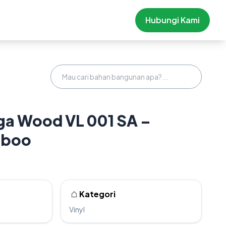
Hubungi Kami
ga Wood VL 001 SA –
mboo
Kategori
Vinyl